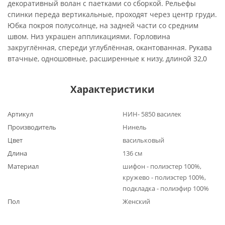
декоративный волан с паетками со сборкой. Рельефы
спинки переда вертикальные, проходят через центр груди.
Юбка покроя полусолнце, на задней части со средним
швом. Низ украшен аппликациями. Горловина
закруглённая, спереди углублённая, окантованная. Рукава
втачные, одношовные, расширенные к низу, длиной 32,0
Характеристики
Артикул
НИН- 5850 василек
Производитель
Нинель
Цвет
васильковый
Длина
136 см
Материал
шифон - полиэстер 100%,
кружево - полиэстер 100%,
подкладка - полиэфир 100%
Пол
Женский