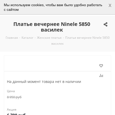
x
Мы используем cookies, чтобы вам было удобно работать
0
с сайтом
Платье вечернее Ninele 5850
василек
Главная
-
Каталог
-
Женские платья
-
Платье вечернее Ninele 5850
василек
На данный момент товара нет в наличии
Цена
8 950
руб
Акция