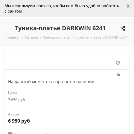
x
Мы используем cookies, чтобы вам было удобно работать
0
с сайтом
Туника-платье DARKWIN 6241
Главная
-
Каталог
-
Женские платья
-
Туника-платье DARKWIN 6241
На данный момент товара нет в наличии
Цена
7 850
руб
Акция
6 950
руб