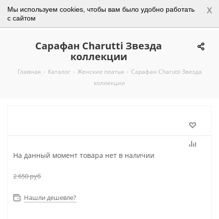
x
Мы используем cookies, чтобы вам было удобно работать
0
с сайтом
Сарафан Charutti Звезда
коллекции
Главная
-
Каталог
-
Женские платья
-
Сарафан Charutti Звезда
коллекции
На данный момент товара нет в наличии
2 650
руб
Нашли дешевле?