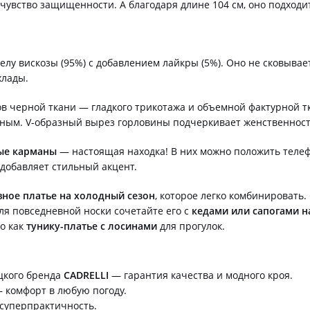
чувство защищенности. А благодаря длине 104 см, оно подходит 
елу вискозы (95%) с добавлением лайкры (5%). Оно не сковывае
хлады.
в черной ткани — гладкого трикотажа и объемной фактурной тка
льным. V-образный вырез горловины подчеркивает женственност
ые карманы
— настоящая находка! В них можно положить телеф
добавляет стильный акцент.
ное платье на холодный сезон
, которое легко комбинировать.
Для повседневной носки сочетайте его с
кедами или сапогами н
го как
тунику-платье с лосинами
для прогулок.
цкого бренда
CADRELLI
— гарантия качества и модного кроя.
 комфорт в любую погоду.
суперпрактичность.