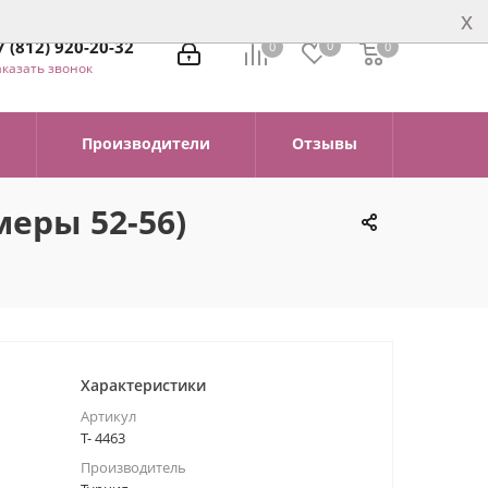
x
7 (812) 920-20-32
0
0
0
0
аказать звонок
Производители
Отзывы
еры 52-56)
Характеристики
Артикул
Т- 4463
Производитель