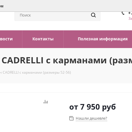
ом
+
З
вости
Контакты
Полезная информация
 CADRELLI с карманами (разм
н CADRELLI с карманами (размеры 52-56)
от
7 950 руб
Нашли дешевле?