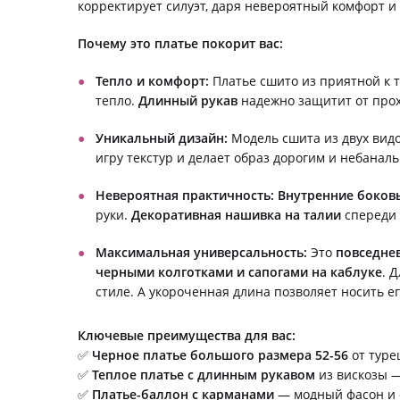
корректирует силуэт, даря невероятный комфорт и 
Почему это платье покорит вас:
Тепло и комфорт:
Платье сшито из приятной к т
тепло.
Длинный рукав
надежно защитит от про
Уникальный дизайн:
Модель сшита из двух видо
игру текстур и делает образ дорогим и небана
Невероятная практичность:
Внутренние боков
руки.
Декоративная нашивка на талии
спереди 
Максимальная универсальность:
Это
повседнев
черными колготками и сапогами на каблуке
. 
стиле. А укороченная длина позволяет носить е
Ключевые преимущества для вас:
✅
Черное платье большого размера 52-56
от туре
✅
Теплое платье с длинным рукавом
из вискозы —
✅
Платье-баллон с карманами
— модный фасон и 