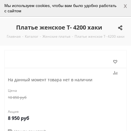
x
Мы используем cookies, чтобы вам было удобно работать
0
с сайтом
Платье женское Т- 4200 хаки
Главная
-
Каталог
-
Женские платья
-
Платье женское Т- 4200 хаки
На данный момент товара нет в наличии
Цена
10 850
руб
Акция
8 950
руб