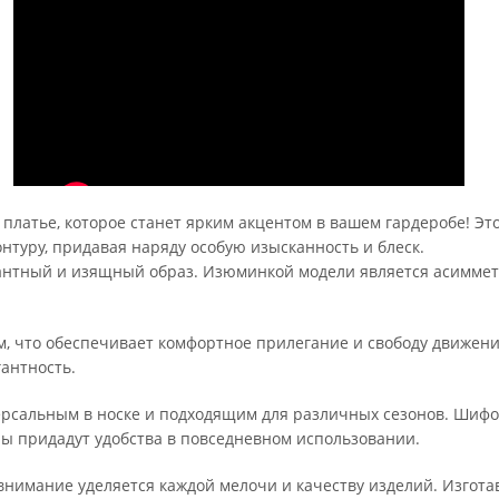
атье, которое станет ярким акцентом в вашем гардеробе! Это 
нтуру, придавая наряду особую изысканность и блеск.
егантный и изящный образ. Изюминкой модели является асимме
, что обеспечивает комфортное прилегание и свободу движени
гантность.
иверсальным в носке и подходящим для различных сезонов. Ши
ны придадут удобства в повседневном использовании.
внимание уделяется каждой мелочи и качеству изделий. Изготав