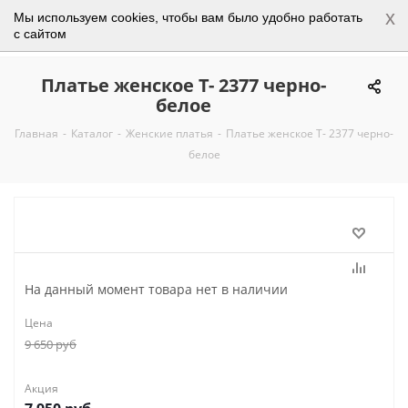
x
Мы используем cookies, чтобы вам было удобно работать
0
с сайтом
Платье женское Т- 2377 черно-
белое
Главная
-
Каталог
-
Женские платья
-
Платье женское Т- 2377 черно-
белое
На данный момент товара нет в наличии
Цена
9 650
руб
Акция