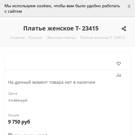
x
Мы используем cookies, чтобы вам было удобно работать
0
с сайтом
Платье женское Т- 23415
Главная
-
Каталог
-
Женские платья
-
Платье женское Т- 23415
На данный момент товара нет в наличии
Цена
13 450
руб
Акция
9 750
руб