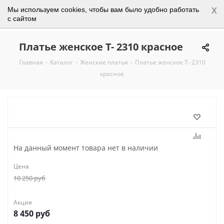
x
Мы используем cookies, чтобы вам было удобно работать
0
с сайтом
Платье женское Т- 2310 красное
Главная
-
Каталог
-
Женские платья
-
Платье женское Т- 2310
красное
На данный момент товара нет в наличии
Цена
10 250
руб
Акция
8 450
руб