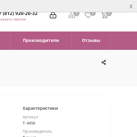
x
7 (812) 920-20-32
0
0
0
0
аказать звонок
Производители
Отзывы
Характеристики
Артикул
Т- 4456
Производитель