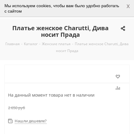
x
Мы используем cookies, чтобы вам было удобно работать
0
с сайтом
Платье женское Charutti, Дива
носит Прада
Главная
-
Каталог
-
Женские платья
-
Платье женское Charutti, Дива
носит Прада
На данный момент товара нет в наличии
2 650
руб
Нашли дешевле?