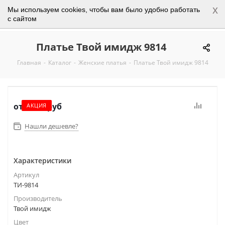
x
Мы используем cookies, чтобы вам было удобно работать
0
с сайтом
Платье Твой имидж 9814
Главная
-
Каталог
-
Женские платья
-
Платье Твой имидж 9814
от
4 250 руб
АКЦИЯ
Нашли дешевле?
Характеристики
Артикул
ТИ-9814
Производитель
Твой имидж
Цвет