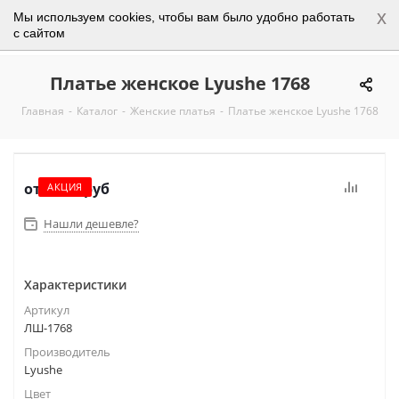
x
Мы используем cookies, чтобы вам было удобно работать
0
с сайтом
Платье женское Lyushe 1768
Главная
-
Каталог
-
Женские платья
-
Платье женское Lyushe 1768
от
3 950 руб
АКЦИЯ
Нашли дешевле?
Характеристики
Артикул
ЛШ-1768
Производитель
Lyushe
Цвет