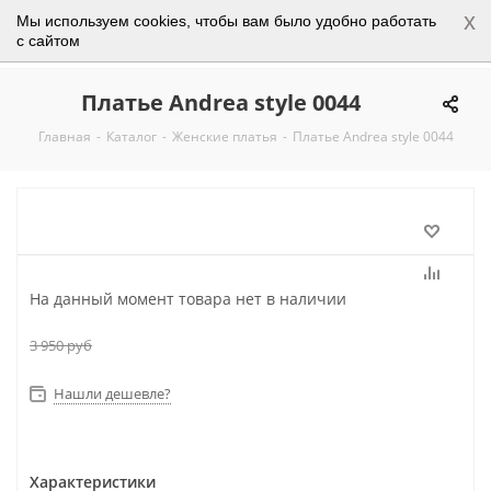
x
Мы используем cookies, чтобы вам было удобно работать
0
с сайтом
Платье Andrea style 0044
Главная
-
Каталог
-
Женские платья
-
Платье Andrea style 0044
На данный момент товара нет в наличии
3 950
руб
Нашли дешевле?
Характеристики