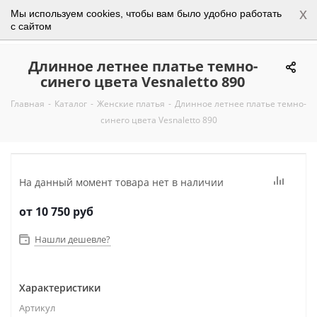
x
Мы используем cookies, чтобы вам было удобно работать
0
с сайтом
Длинное летнее платье темно-
синего цвета Vesnaletto 890
Главная
-
Каталог
-
Женские платья
-
Длинное летнее платье темно-
синего цвета Vesnaletto 890
На данный момент товара нет в наличии
от
10 750 руб
Нашли дешевле?
Характеристики
Артикул