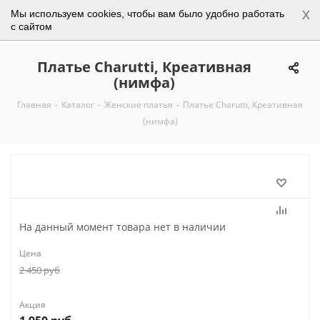
x
Мы используем cookies, чтобы вам было удобно работать
0
с сайтом
Платье Charutti, Креативная
(нимфа)
Главная
-
Каталог
-
Женские платья
-
Платье Charutti, Креативная
(нимфа)
На данный момент товара нет в наличии
Цена
2 450
руб
Акция