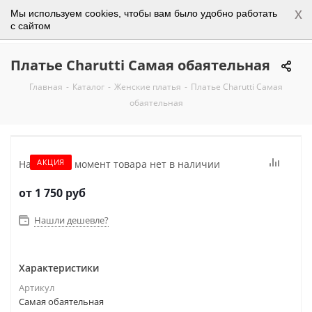
x
Мы используем cookies, чтобы вам было удобно работать
0
с сайтом
Платье Charutti Самая обаятельная
Главная
-
Каталог
-
Женские платья
-
Платье Charutti Самая
обаятельная
АКЦИЯ
На данный момент товара нет в наличии
от
1 750 руб
Нашли дешевле?
Характеристики
Артикул
Самая обаятельная