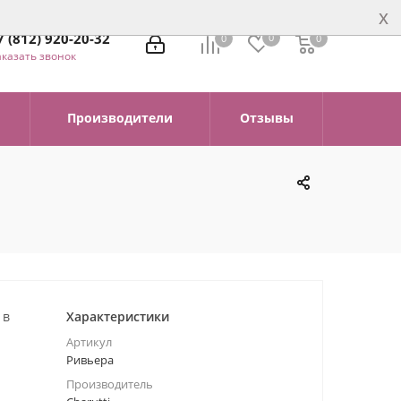
x
7 (812) 920-20-32
0
0
0
0
аказать звонок
Производители
Отзывы
 в
Характеристики
Артикул
Ривьера
Производитель