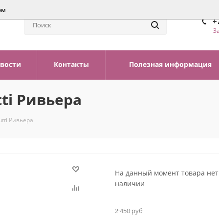
ом
+
З
вости
Контакты
Полезная информация
ti Ривьера
tti Ривьера
На данный момент товара нет
наличии
2 450
руб