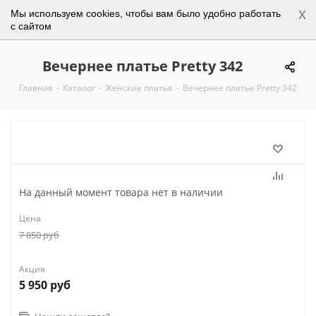
x
Мы используем cookies, чтобы вам было удобно работать
0
с сайтом
Вечернее платье Pretty 342
Главная
-
Каталог
-
Женские платья
-
Вечернее платье Pretty 342
На данный момент товара нет в наличии
Цена
7 850
руб
Акция
5 950
руб