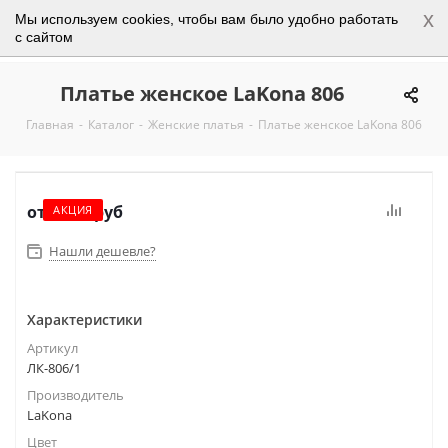
x
Мы используем cookies, чтобы вам было удобно работать
0
с сайтом
Платье женское LaKona 806
Главная
-
Каталог
-
Женские платья
-
Платье женское LaKona 806
от
2 950 руб
АКЦИЯ
Нашли дешевле?
Характеристики
Артикул
ЛК-806/1
Производитель
LaKona
Цвет