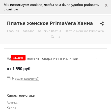
x
Мы используем cookies, чтобы вам было удобно работать
0
с сайтом
Платье женское PrimaVera Ханна
Главная
-
Каталог
-
Женские платья
-
Платье женское PrimaVera
Ханна
АКЦИЯ
На данный момент товара нет в наличии
от
1 550 руб
Нашли дешевле?
Характеристики
Артикул
Ханна