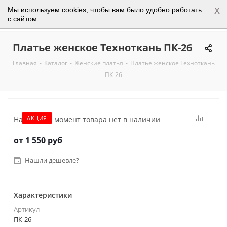
x
Мы используем cookies, чтобы вам было удобно работать
0
с сайтом
Платье женское Техноткань ПК-26
Главная
-
Каталог
-
Женские платья
-
Платье женское Техноткань
ПК-26
АКЦИЯ
На данный момент товара нет в наличии
от
1 550 руб
Нашли дешевле?
Характеристики
Артикул
ПК-26