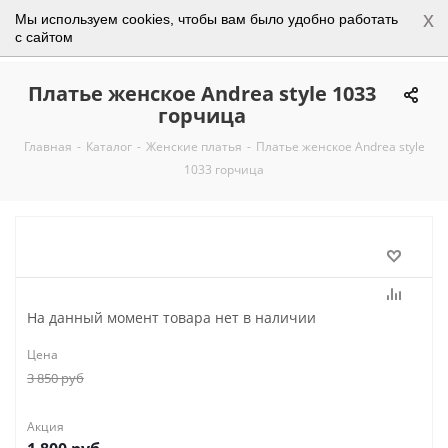
x
Мы используем cookies, чтобы вам было удобно работать
0
с сайтом
Платье женское Andrea style 1033
горчица
Главная
-
Каталог
-
Женские платья
-
Платье женское Andrea style
1033 горчица
На данный момент товара нет в наличии
Цена
3 850
руб
Акция