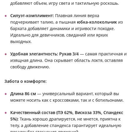
добавляют объем, игру света и тактильную роскошь.
Силуэт-комплимент:
Плавная линия верха
подчеркивает талию, а пышная
юбка-колокольчик
из
бархата добавляет динамики и игривости походке.
Идеально для девичников, свиданий или ярких
выходных.
Удобная элегантность:
Рукав 3/4
— самая практичная и
изящная длина. Она скрывает область локтя, оставляя
свободу движению.
Забота о комфорте:
Длина 86 см
— универсальный вариант, который вы
можете носить как с кроссовками, так и с ботильонами.
Качественный состав (ПЭ 62%, Вискоза 33%, Спандекс
5%):
Ткань хорошо драпируется, не мнется, приятна к
телу, а добавление спандекса гарантирует идеальную
посадку без стеснения движений.