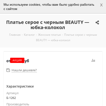
x
Мы используем cookies, чтобы вам было удобно работать
0
с сайтом
Платье серое с черным BEAUTY —
юбка-колокол
Главная
-
Каталог
-
Женские платья
-
Платье серое с черным
BEAUTY — юбка-колокол
от
3 250 руб
АКЦИЯ
Нашли дешевле?
Характеристики
Артикул
Б-1262
Производитель