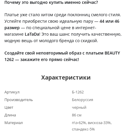
Почему это выгодно купить именно сейчас?
Платье уже стало хитом среди поклонниц смелого стиля.
Успейте приобрести свою идеальную пару —
44 или 46
размер
— по специальной цене в интернет-
магазине
LaTaDa
! Это ваш шанс получить качественную,
модную вещь от молодого бренда со скидкой.
Создайте свой неповторимый образ с платьем BEAUTY
1262 — закажите его прямо сейчас!
Характеристики
Артикул
Б-1262
Производитель
Белоруссия
Цвет
черный
Длина
86 см
Материал
п\э-62%, вискоза-33%,
спандекс-5%