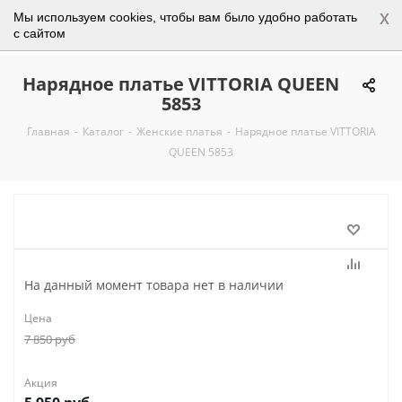
x
Мы используем cookies, чтобы вам было удобно работать
0
с сайтом
Нарядное платье VITTORIA QUEEN
5853
Главная
-
Каталог
-
Женские платья
-
Нарядное платье VITTORIA
QUEEN 5853
На данный момент товара нет в наличии
Цена
7 850
руб
Акция