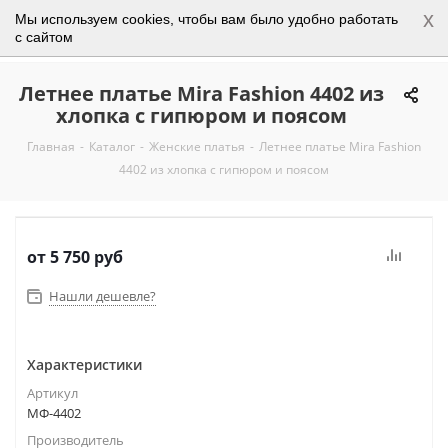
x
Мы используем cookies, чтобы вам было удобно работать
0
с сайтом
Летнее платье Mira Fashion 4402 из
хлопка с гипюром и поясом
Главная
-
Каталог
-
Женские платья
-
Летнее платье Mira Fashion
4402 из хлопка с гипюром и поясом
от
5 750 руб
Нашли дешевле?
Характеристики
Артикул
МФ-4402
Производитель