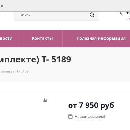
ом
+
З
вости
Контакты
Полезная информация
плекте) Т- 5189
омплекте) Т- 5189
от
7 950 руб
Нашли дешевле?