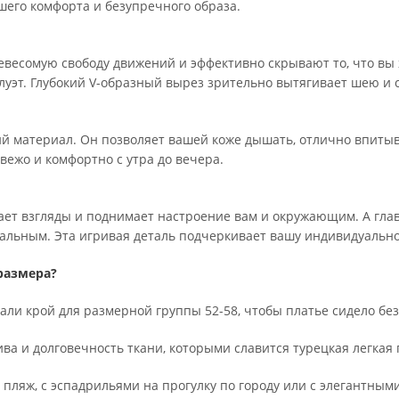
шего комфорта и безупречного образа.
весомую свободу движений и эффективно скрывают то, что вы х
луэт. Глубокий V-образный вырез зрительно вытягивает шею и с
й материал. Он позволяет вашей коже дышать, отлично впитыв
вежо и комфортно с утра до вечера.
ает взгляды и поднимает настроение вам и окружающим. А гл
кальным. Эта игривая деталь подчеркивает вашу индивидуальн
размера?
ли крой для размерной группы 52-58, чтобы платье сидело бе
ива и долговечность ткани, которыми славится турецкая легка
 пляж, с эспадрильями на прогулку по городу или с элегантны