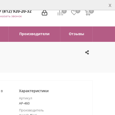
x
7 (812) 920-20-32
0
0
0
0
аказать звонок
Производители
Отзывы
 в
Характеристики
Артикул
АР-460
Производитель