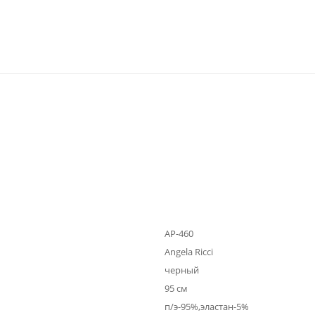
АР-460
Angela Ricci
черный
95 см
п/э-95%,эластан-5%