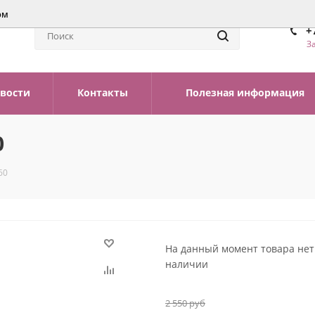
ом
+
З
вости
Контакты
Полезная информация
0
60
На данный момент товара нет
наличии
2 550
руб