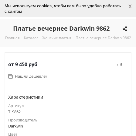
x
Мы используем cookies, чтобы вам было удобно работать
0
с сайтом
Платье вечернее Darkwin 9862
Главная
-
Каталог
-
Женские платья
-
Платье вечернее Darkwin 9862
от
9 450 руб
Нашли дешевле?
Характеристики
Артикул
Т- 9862
Производитель
Darkwin
Цвет