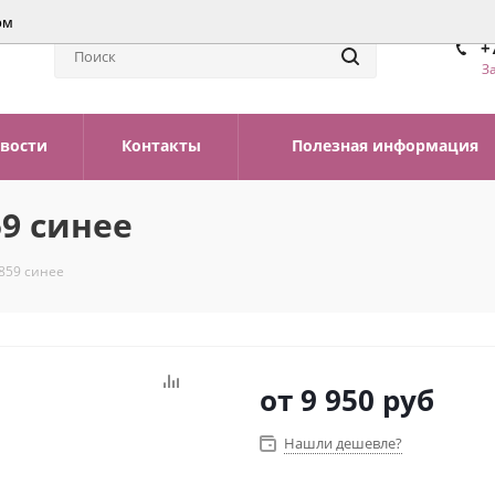
ом
+
З
вости
Контакты
Полезная информация
59 синее
859 синее
от
9 950 руб
Нашли дешевле?