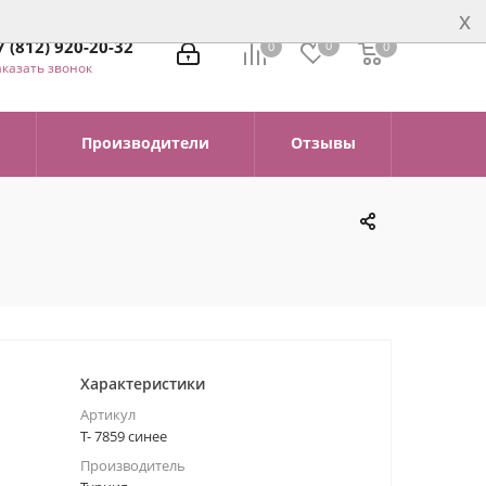
x
7 (812) 920-20-32
0
0
0
0
аказать звонок
Производители
Отзывы
Характеристики
Артикул
Т- 7859 синее
Производитель