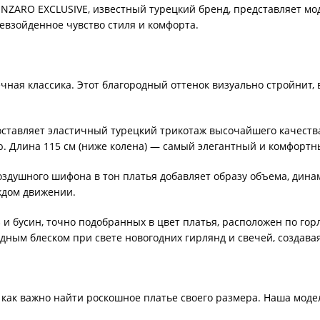
INZARO EXCLUSIVE, известный турецкий бренд, представляет мо
евзойденное чувство стиля и комфорта.
чная классика. Этот благородный оттенок визуально стройнит, 
оставляет эластичный турецкий трикотаж высочайшего качества
. Длина 115 см (ниже колена) — самый элегантный и комфортн
здушного шифона в тон платья добавляет образу объема, динам
ждом движении.
и бусин, точно подобранных в цвет платья, расположен по гор
дным блеском при свете новогодних гирлянд и свечей, создава
как важно найти роскошное платье своего размера. Наша модел