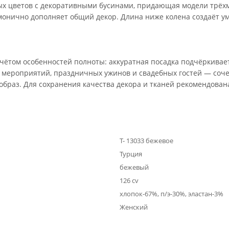
ых цветов с декоративными бусинами, придающая модели трёх
монично дополняет общий декор. Длина ниже колена создаёт у
учётом особенностей полноты: аккуратная посадка подчёркивае
х мероприятий, праздничных ужинов и свадебных гостей — со
раз. Для сохранения качества декора и тканей рекомендована 
Т- 13033 бежевое
Турция
бежевый
126 cv
хлопок-67%, п/э-30%, эластан-3%
Женский