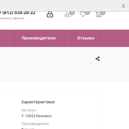
x
7 (812) 920-20-32
0
0
0
0
аказать звонок
Производители
Отзывы
Характеристики
Артикул
Т- 13033 бежевое
Производитель