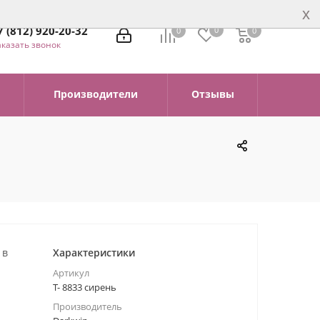
x
7 (812) 920-20-32
0
0
0
0
аказать звонок
Производители
Отзывы
 в
Характеристики
Артикул
Т- 8833 сирень
Производитель