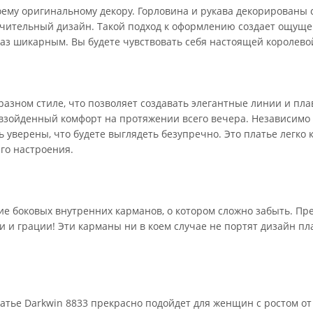
воему оригинальному декору. Горловина и рукава декорирован
чительный дизайн. Такой подход к оформлению создает ощуще
раз шикарным. Вы будете чувствовать себя настоящей королево
разном стиле, что позволяет создавать элегантные линии и пл
взойденный комфорт на протяжении всего вечера. Независимо о
ь уверены, что будете выглядеть безупречно. Это платье легко
го настроения.
 боковых внутренних карманов, о котором сложно забыть. Предс
 и грации! Эти карманы ни в коем случае не портят дизайн пла
атье Darkwin 8833 прекрасно подойдет для женщин с ростом от 1