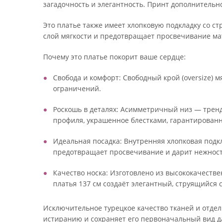
загадочность и элегантность. Принт дополнительн
Это платье также имеет хлопковую подкладку со с
слой мягкости и предотвращает просвечивание мат
Почему это платье покорит ваше сердце:
Свобода и комфорт: Свободный крой (oversize) 
ограничений.
Роскошь в деталях: Асимметричный низ — тренд 
профиля, украшенное блестками, гарантированн
Идеальная посадка: Внутренняя хлопковая подкл
предотвращает просвечивание и дарит нежност
Качество носка: Изготовлено из высококачеств
платья 137 см создаёт элегантный, струящийся с
Исключительное турецкое качество тканей и отделк
истиранию и сохраняет его первоначальный вид д