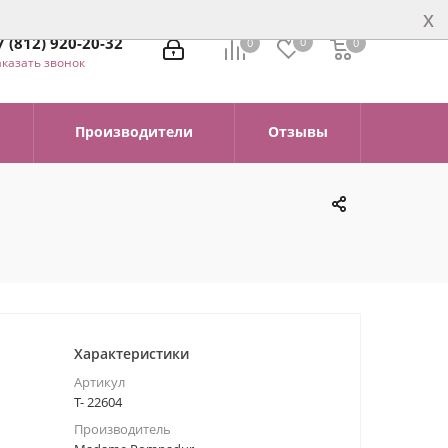
x
7 (812) 920-20-32
0
0
0
0
аказать звонок
Производители
Отзывы
Характеристики
Артикул
Т- 22604
Производитель