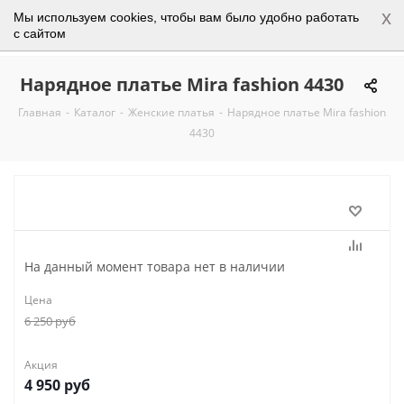
x
Мы используем cookies, чтобы вам было удобно работать
0
с сайтом
Нарядное платье Mira fashion 4430
Главная
-
Каталог
-
Женские платья
-
Нарядное платье Mira fashion
4430
На данный момент товара нет в наличии
Цена
6 250
руб
Акция
4 950
руб