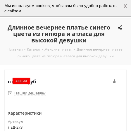
x
Мы используем cookies, чтобы вам было удобно работать
0
с сайтом
Длинное вечернее платье синего
цвета из гипюра и атласа для
высокой девушки
Главная
-
Каталог
-
Женские платья
-
Длинное вечернее платье
синего цвета из гипюра и атласа для высокой девушки
от
6 950 руб
АКЦИЯ
Нашли дешевле?
Характеристики
Артикул
ЛЕД-273