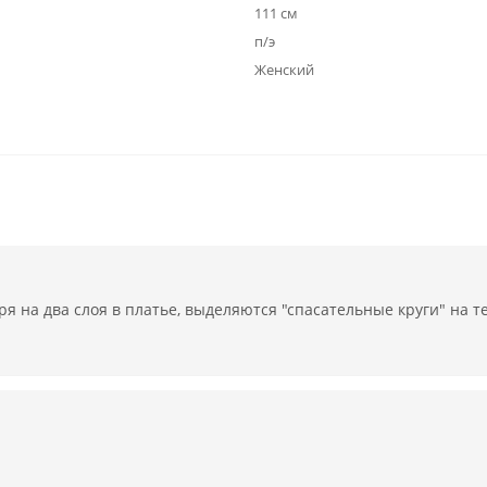
111 см
п/э
Женский
ря на два слоя в платье, выделяются "спасательные круги" на т