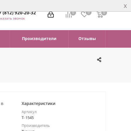
x
7 (812) 920-20-32
0
0
0
0
аказать звонок
Производители
Отзывы
 в
Характеристики
Артикул
Т- 1545
Производитель