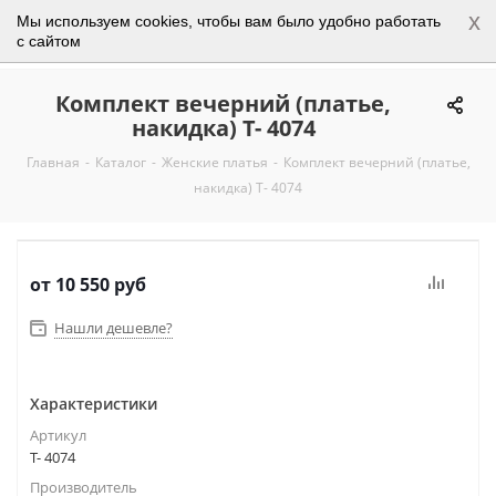
x
Мы используем cookies, чтобы вам было удобно работать
0
с сайтом
Комплект вечерний (платье,
накидка) Т- 4074
Главная
-
Каталог
-
Женские платья
-
Комплект вечерний (платье,
накидка) Т- 4074
от
10 550 руб
Нашли дешевле?
Характеристики
Артикул
Т- 4074
Производитель