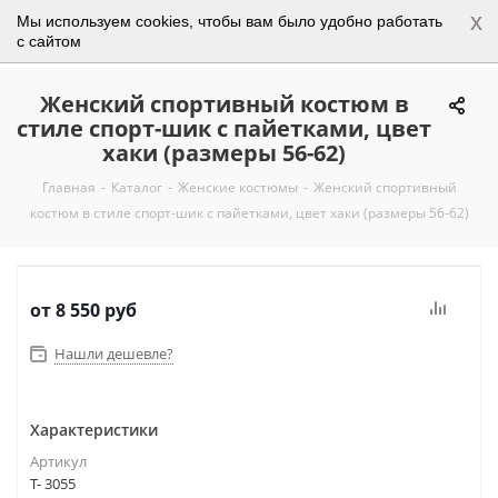
x
Мы используем cookies, чтобы вам было удобно работать
0
с сайтом
Женский спортивный костюм в
стиле спорт-шик с пайетками, цвет
хаки (размеры 56-62)
Главная
-
Каталог
-
Женские костюмы
-
Женский спортивный
костюм в стиле спорт-шик с пайетками, цвет хаки (размеры 56-62)
от
8 550 руб
Нашли дешевле?
Характеристики
Артикул
Т- 3055