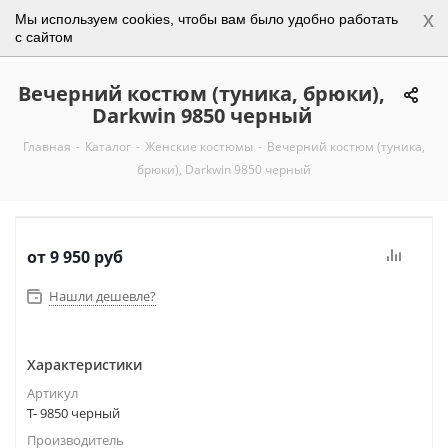
x
Мы используем cookies, чтобы вам было удобно работать
0
с сайтом
Вечерний костюм (туника, брюки),
Darkwin 9850 черный
Главная
-
Каталог
-
Женские костюмы
-
Вечерний костюм (туника,
брюки), Darkwin 9850 черный
от
9 950 руб
Нашли дешевле?
Характеристики
Артикул
Т- 9850 черный
Производитель