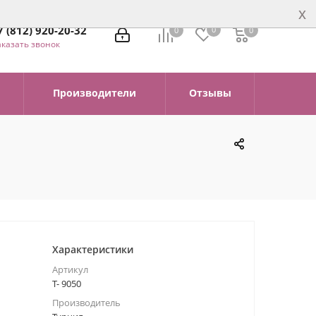
x
7 (812) 920-20-32
0
0
0
0
аказать звонок
Производители
Отзывы
Характеристики
Артикул
Т- 9050
Производитель