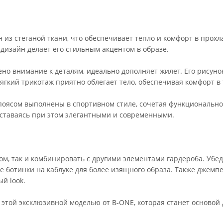
из стеганой ткани, что обеспечивает тепло и комфорт в прох
дизайн делает его стильным акцентом в образе.
о внимание к деталям, идеально дополняет жилет. Его рисунок
гкий трикотаж приятно облегает тело, обеспечивая комфорт в 
поясом выполнены в спортивном стиле, сочетая функциональнос
 оставаясь при этом элегантными и современными.
м, так и комбинировать с другими элементами гардероба. Убе
е ботинки на каблуке для более изящного образа. Также джемп
й look.
 этой эксклюзивной моделью от B-ONE, которая станет основой