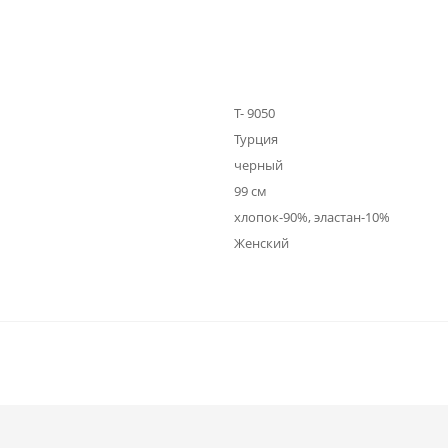
Т- 9050
Турция
черный
99 см
хлопок-90%, эластан-10%
Женский