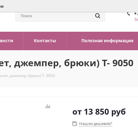
ом
+
З
вости
Контакты
Полезная информация
т, джемпер, брюки) Т- 9050
лет, джемпер, брюки) Т- 9050
от
13 850 руб
Нашли дешевле?