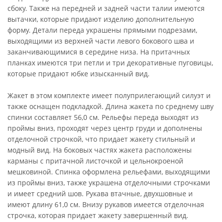
сбоку. Также на передней и задней части талии имеются
вытачки, которые придают изделию дополнительную
форму. Детали переда украшены прямыми подрезами,
выходящими из верхней части левого бокового шва и
заканчивающимися в середине низа. На притачных
планках имеются три петли и три декоративные пуговицы,
которые придают юбке изысканный вид.
Жакет в этом комплекте имеет полуприлегающий силуэт и
также оснащен подкладкой. Длина жакета по среднему шву
спинки составляет 56,0 см. Рельефы переда выходят из
проймы вниз, проходят через центр груди и дополнены
отделочной строчкой, что придает жакету стильный и
модный вид. На боковых частях жакета расположены
карманы с притачной листочкой и цельнокроеной
мешковиной. Спинка оформлена рельефами, выходящими
из проймы вниз, также украшена отделочными строчками
и имеет средний шов. Рукава втачные, двухшовные и
имеют длину 61,0 см. Внизу рукавов имеется отделочная
строчка, которая придает жакету завершенный вид.