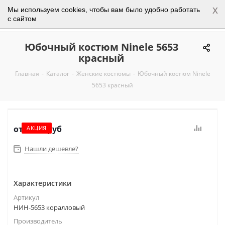
x
Мы используем cookies, чтобы вам было удобно работать
0
с сайтом
Юбочный костюм Ninele 5653
красный
Главная
-
Каталог
-
Женские костюмы
-
Юбочный костюм Ninele
5653 красный
от
5 750 руб
АКЦИЯ
Нашли дешевле?
Характеристики
Артикул
НИН-5653 коралловый
Производитель