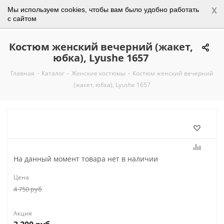
x
Мы используем cookies, чтобы вам было удобно работать
0
с сайтом
Костюм женский вечерний (жакет,
юбка), Lyushe 1657
Главная
-
Каталог
-
Женские костюмы
-
Костюм женский вечерний
(жакет, юбка), Lyushe 1657
На данный момент товара нет в наличии
Цена
4 750
руб
Акция