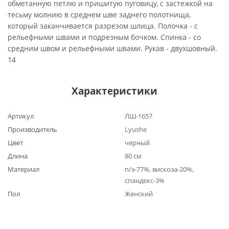
обметанную петлю и пришитую пуговицу, с застежкой на
тесьму молнию в среднем шве заднего полотнища,
который заканчивается разрезом шлица. Полочка - с
рельефными швами и подрезным бочком. Спинка - со
средним швом и рельефными швами. Рукав - двухшовный.
14
Характеристики
Артикул
ЛШ-1657
Производитель
Lyushe
Цвет
черный
Длина
80 см
Материал
п/э-77%, вискоза-20%,
спандекс-3%
Пол
Женский