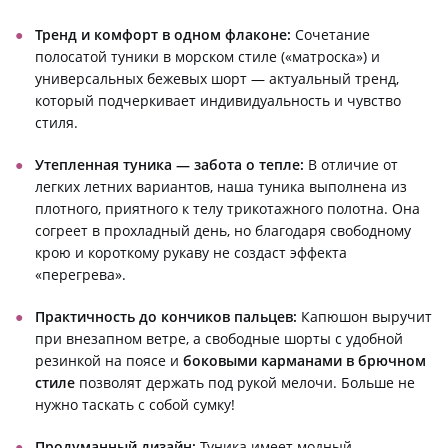
Тренд и комфорт в одном флаконе:
Сочетание
полосатой туники в морском стиле («матроска») и
универсальных бежевых шорт — актуальный тренд,
который подчеркивает индивидуальность и чувство
стиля.
Утепленная туника — забота о тепле:
В отличие от
легких летних вариантов, наша туника выполнена из
плотного, приятного к телу трикотажного полотна. Она
согреет в прохладный день, но благодаря свободному
крою и короткому рукаву не создаст эффекта
«перегрева».
Практичность до кончиков пальцев:
Капюшон выручит
при внезапном ветре, а свободные шорты с удобной
резинкой на поясе и
боковыми карманами в брючном
стиле
позволят держать под рукой мелочи. Больше не
нужно таскать с собой сумку!
Продуманный дизайн:
Туника имеет модный