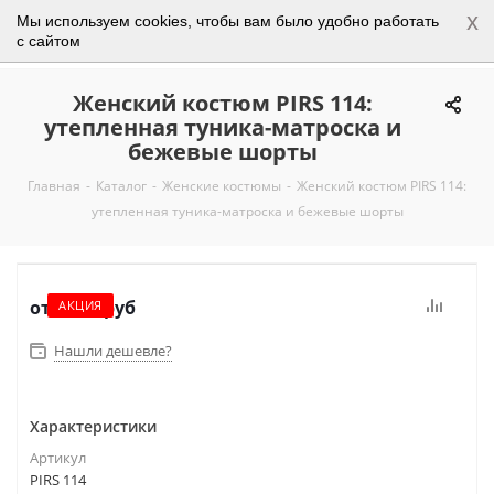
x
Мы используем cookies, чтобы вам было удобно работать
0
с сайтом
Женский костюм PIRS 114:
утепленная туника-матроска и
бежевые шорты
Главная
-
Каталог
-
Женские костюмы
-
Женский костюм PIRS 114:
утепленная туника-матроска и бежевые шорты
от
3 450 руб
АКЦИЯ
Нашли дешевле?
Характеристики
Артикул
PIRS 114