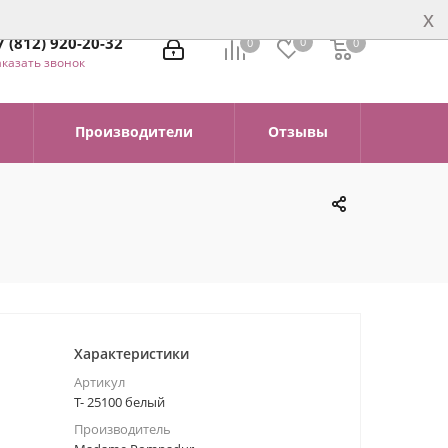
x
7 (812) 920-20-32
0
0
0
0
аказать звонок
Производители
Отзывы
Характеристики
Артикул
Т- 25100 белый
Производитель