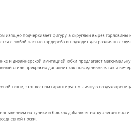
ом изящно подчеркивает фигуру, а округлый вырез горловины и
ается с любой частью гардероба и подходит для различных случ
зинке и дизайнерской имитацией юбки предлагают максимальн
ьный стиль прекрасно дополнит как повседневные, так и вече
ковой ткани, этот костюм гарантирует отличную воздухопрониц
апылением на тунике и брюках добавляет нотку элегантности и
вседневной носки.