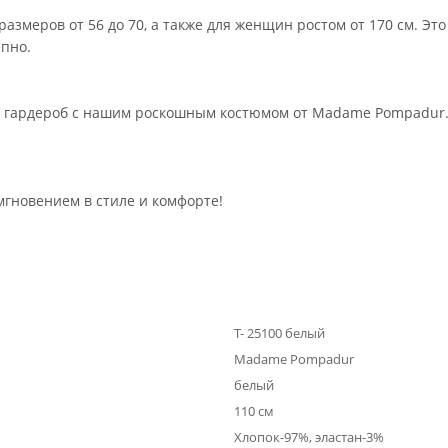
азмеров от 56 до 70, а также для женщин ростом от 170 см. Эт
епно.
й гардероб с нашим роскошным костюмом от Madame Pompadur. 
мгновением в стиле и комфорте!
Т- 25100 белый
Madame Pompadur
белый
110 см
Хлопок-97%, эластан-3%