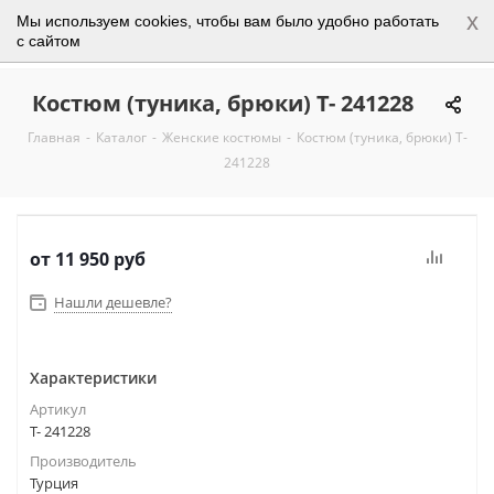
x
Мы используем cookies, чтобы вам было удобно работать
0
с сайтом
Костюм (туника, брюки) Т- 241228
Главная
-
Каталог
-
Женские костюмы
-
Костюм (туника, брюки) Т-
241228
от
11 950 руб
Нашли дешевле?
Характеристики
Артикул
Т- 241228
Производитель
Турция