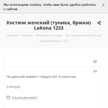
x
Мы используем cookies, чтобы вам было удобно работать
0
с сайтом
Костюм женский (туника, брюки)
LaKona 1233
Главная
-
Каталог
-
Женские костюмы
-
Костюм женский (туника,
брюки) LaKona 1233
На данный момент товара нет в наличии
5 250
руб
Нашли дешевле?