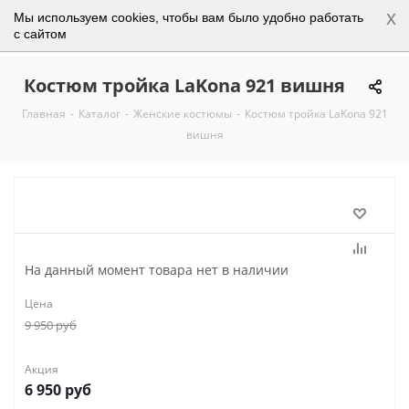
x
Мы используем cookies, чтобы вам было удобно работать
0
с сайтом
Костюм тройка LaKona 921 вишня
Главная
-
Каталог
-
Женские костюмы
-
Костюм тройка LaKona 921
вишня
На данный момент товара нет в наличии
Цена
9 950
руб
Акция
6 950
руб