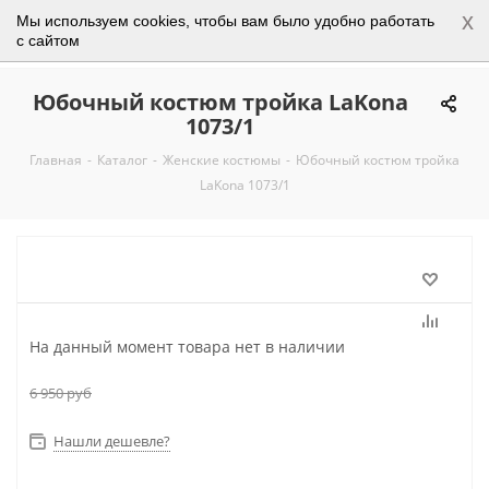
x
Мы используем cookies, чтобы вам было удобно работать
0
с сайтом
Юбочный костюм тройка LaKona
1073/1
Главная
-
Каталог
-
Женские костюмы
-
Юбочный костюм тройка
LaKona 1073/1
На данный момент товара нет в наличии
6 950
руб
Нашли дешевле?