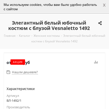
x
Мы используем cookies, чтобы вам было удобно работать
0
с сайтом
Элегантный белый юбочный
костюм с блузой Vesnaletto 1492
Главная
-
Каталог
-
Женские костюмы
-
Элегантный белый юбочный
костюм с блузой Vesnaletto 1492
от
9 950 руб
АКЦИЯ
Нашли дешевле?
Характеристики
Артикул
ВЛ-1492/1
Производитель