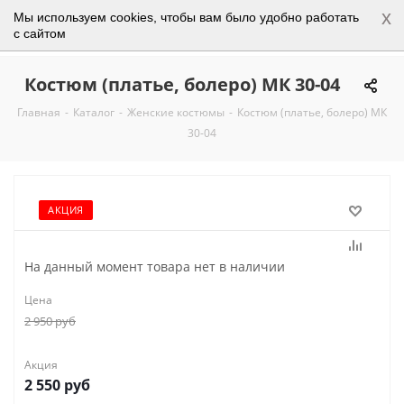
x
Мы используем cookies, чтобы вам было удобно работать
0
с сайтом
Костюм (платье, болеро) МК 30-04
Главная
-
Каталог
-
Женские костюмы
-
Костюм (платье, болеро) МК
30-04
АКЦИЯ
На данный момент товара нет в наличии
Цена
2 950
руб
Акция
2 550
руб